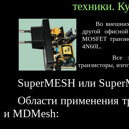
техники. К
Во внешних
другой офисной
MOSFET транзис
4N60L.
Все эти п
транзисторы, изг
SuperMESH или Supe
Области применения т
и MDMesh: