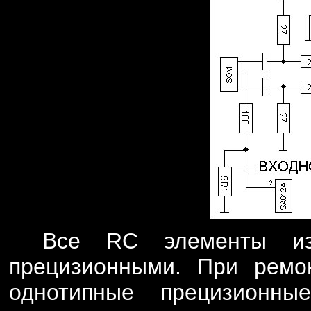
Все RC элементы изм
прецизионными. При ремон
однотипные прецизионны