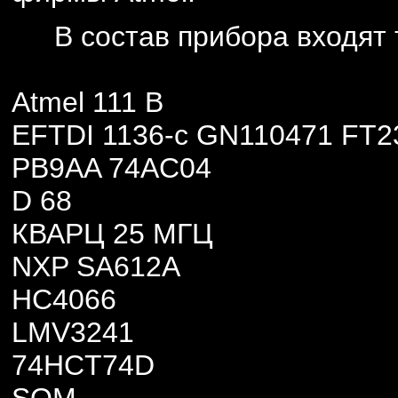
В состав прибора входят
Atmel 111 B
EFTDI 1136-c GN110471 FT
PB9AA 74AC04
D 68
КВАРЦ 25 МГЦ
NXP SA612A
HC4066
LMV3241
74HCT74D